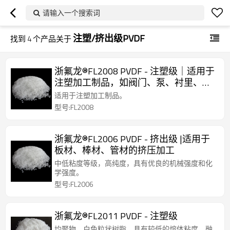
请输入一个搜索词
注塑/挤出级PVDF
找到
4
个产品关于
浙氟龙®FL2008 PVDF - 注塑级｜适用于
注塑加工制品，如阀门、泵、衬里、光
伏薄膜
适用于注塑加工制品。
型号:FL2008
浙氟龙®FL2006 PVDF - 挤出级 |适用于
板材、棒材、管材的挤压加工
中低粘度等级，高纯度，具有优良的机械强度和化
学强度。
型号:FL2006
浙氟龙®FL2011 PVDF - 注塑级
均聚物，白色粒状树脂，具有较低的熔体粘度，融