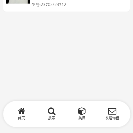
良好的流动性。可溶于酯类和酮类溶剂。
型号:23702/23712
首页
搜索
类目
发送询盘