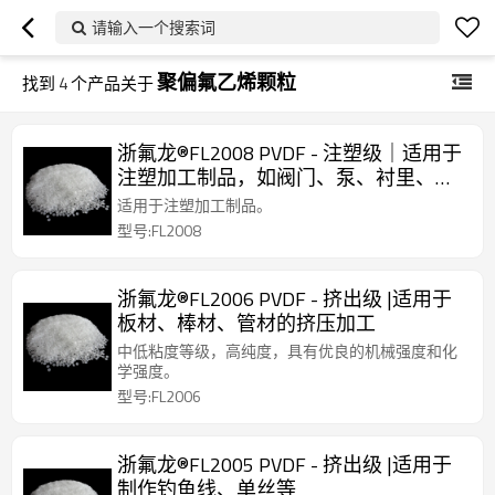
请输入一个搜索词
聚偏氟乙烯颗粒
找到
4
个产品关于
浙氟龙®FL2008 PVDF - 注塑级｜适用于
注塑加工制品，如阀门、泵、衬里、光
伏薄膜
适用于注塑加工制品。
型号:FL2008
浙氟龙®FL2006 PVDF - 挤出级 |适用于
板材、棒材、管材的挤压加工
中低粘度等级，高纯度，具有优良的机械强度和化
学强度。
型号:FL2006
浙氟龙®FL2005 PVDF - 挤出级 |适用于
制作钓鱼线、单丝等