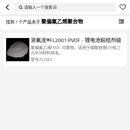
请输入一个搜索词
聚偏氟乙烯聚合物
找到
1
个产品关于
浙氟龙®FL2001 PVDF - 锂电池粘结剂级
聚偏氟乙烯PVDF, 均聚物，适用于磷酸铁锂LFP和三
元NCM材料体系。
型号:FL2001