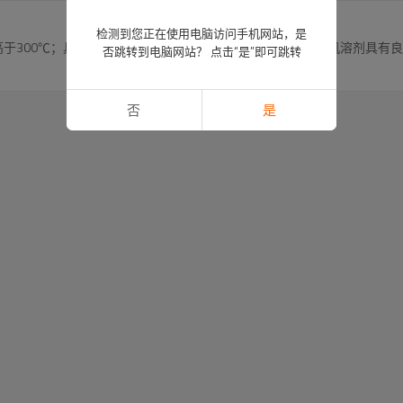
检测到您正在使用电脑访问手机网站，是
温度高于300℃；具有出色的耐化学性能，对油类、燃料及多种有机溶剂具
否跳转到电脑网站？ 点击“是”即可跳转
否
是