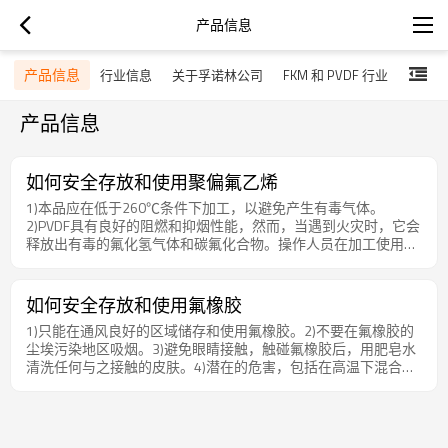
产品信息
产品信息
息
行业信息
关于孚诺林公司
FKM 和 PVDF 行业
产品信息
如何安全存放和使用聚偏氟乙烯
1)本品应在低于260℃条件下加工，以避免产生有毒气体。
2)PVDF具有良好的阻燃和抑烟性能，然而，当遇到火灾时，它会
释放出有毒的氟化氢气体和碳氟化合物。操作人员在加工使用过
程中应注意个人防护。
如何安全存放和使用氟橡胶
1)只能在通风良好的区域储存和使用氟橡胶。2)不要在氟橡胶的
尘埃污染地区吸烟。3)避免眼睛接触，触碰氟橡胶后，用肥皂水
清洗任何与之接触的皮肤。4)潜在的危害，包括在高温下混合或
者加工的过程中释放出的有毒气体。5)氟橡胶加工前，请阅读并
遵循MSDS（化学品安全技术说明书）所有的说明和操作注意事
项。