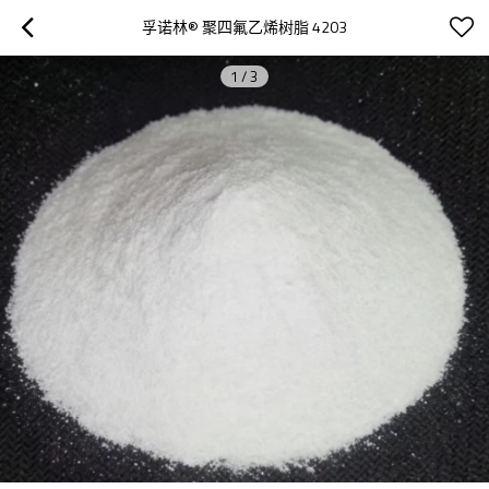
孚诺林® 聚四氟乙烯树脂 4203
1
/
3