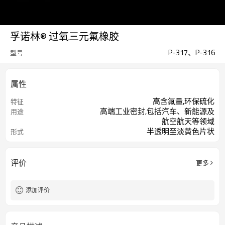
孚诺林® 过氧三元氟橡胶
P-317、P-316
型号
属性
高含氟量,环保硫化
特征
高端工业密封,包括汽车、新能源及
用途
航空航天等领域
半透明至淡黄色片状
形式
评价
更多
添加评价