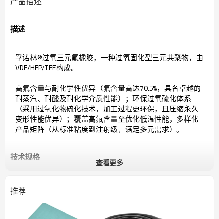
产品描述
描述
孚诺林®过氧三元氟橡胶，一种过氧固化型三元共聚物，由
VDF/HFP/TFE构成。
高氟含量与耐化学性优异（氟含量高达70.5%，具备卓越的
耐蒸汽、耐酸及耐化学介质性能）；环保过氧硫化体系
（采用过氧化物硫化技术，加工过程更环保，且压缩永久
变形性能优异）；覆盖高氟含量至优化低温性能，多样化
产品矩阵（从标准粘度到注射级，满足多元需求）。
技术规格
查看更多
常规
推荐
特征
高含氟量,环保硫化
在保持优异耐化学性的同时，通过先进聚合