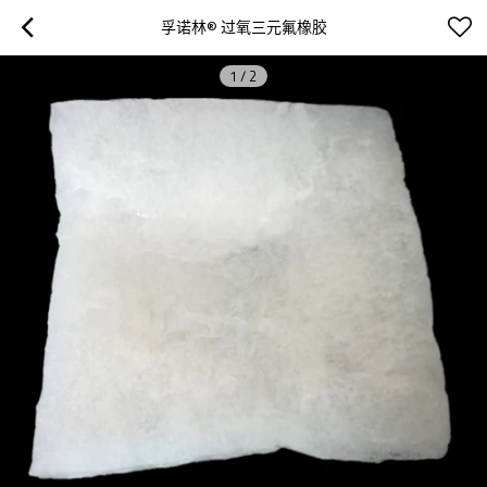
孚诺林® 过氧三元氟橡胶
1
/
2