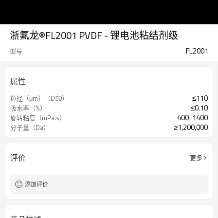
浙氟龙®FL2001 PVDF - 锂电池粘结剂级
FL2001
型号
属性
≤110
粒径（μm）（D50）
≤0.10
吸水率（%）
400-1400
旋转粘度（mPa.s）
≥1,200,000
分子量（Da）
评价
更多
添加评价