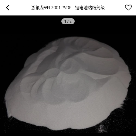
浙氟龙®FL2001 PVDF - 锂电池粘结剂级
1
/
2