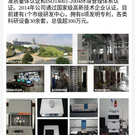
准质量体认证和
ISO14001-2004
环境管理体系认
证。
2014
年公司通过国家级高新技术企业认证。目
前建有
1
个市级研发中心，拥有
8
项发明专利，各类
科研设备
30
余套，总值超
300
万元。